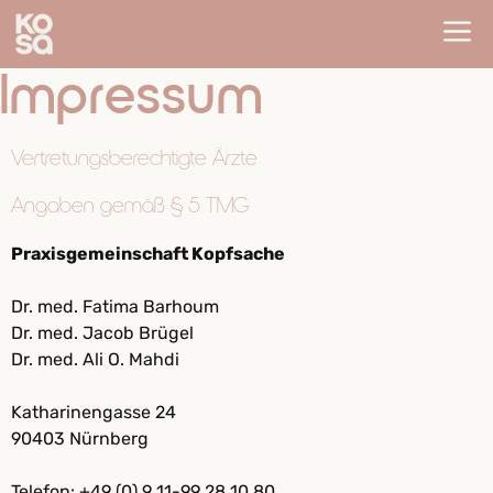
Zum
m
Inhalt
Impressum
springen
Vertretungsberechtigte Ärzte
Angaben gemäß § 5 TMG
Praxisgemeinschaft Kopfsache
Dr. med. Fatima Barhoum
Dr. med. Jacob Brügel
Dr. med. Ali O. Mahdi
Katharinengasse 24
90403 Nürnberg
Telefon: +49 (0) 9 11-99 28 10 80